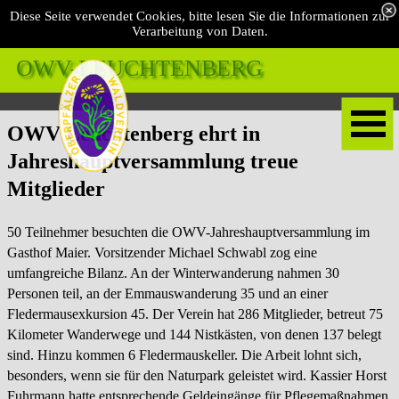
Diese Seite verwendet Cookies, bitte lesen Sie die Informationen zur
Verarbeitung von Daten.
OWV-LEUCHTENBERG 
OWV Leuchtenberg ehrt in
Jahreshauptversammlung treue
Mitglieder
50 Teilnehmer besuchten die OWV-Jahreshauptversammlung im
Gasthof Maier. Vorsitzender Michael Schwabl zog eine
umfangreiche Bilanz. An der Winterwanderung nahmen 30
Personen teil, an der Emmauswanderung 35 und an einer
Fledermausexkursion 45. Der Verein hat 286 Mitglieder, betreut 75
Kilometer Wanderwege und 144 Nistkästen, von denen 137 belegt
sind. Hinzu kommen 6 Fledermauskeller. Die Arbeit lohnt sich,
besonders, wenn sie für den Naturpark geleistet wird. Kassier Horst
Fuhrmann hatte entsprechende Geldeingänge für Pflegemaßnahmen